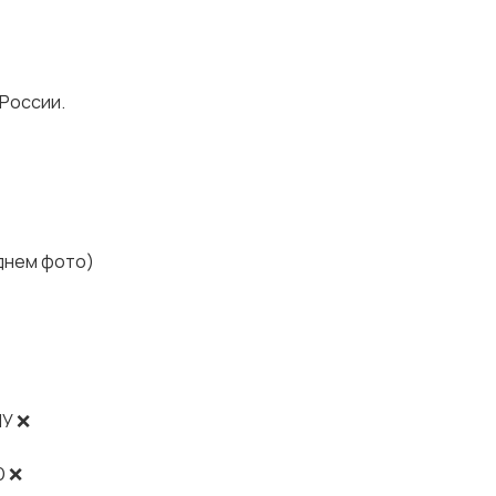
 России.
днем фото)
У ❌
Ю ❌