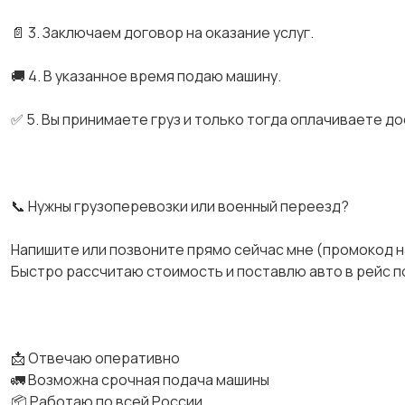
📄 3. Заключаем договор на оказание услуг.
🚚 4. В указанное время подаю машину.
✅ 5. Вы принимаете груз и только тогда оплачиваете до
📞 Нужны грузоперевозки или военный переезд?
Напишите или позвоните прямо сейчас мне (промокод н
Быстро рассчитаю стоимость и поставлю авто в рейс по
📩 Отвечаю оперативно
🚛 Возможна срочная подача машины
📦 Работаю по всей России