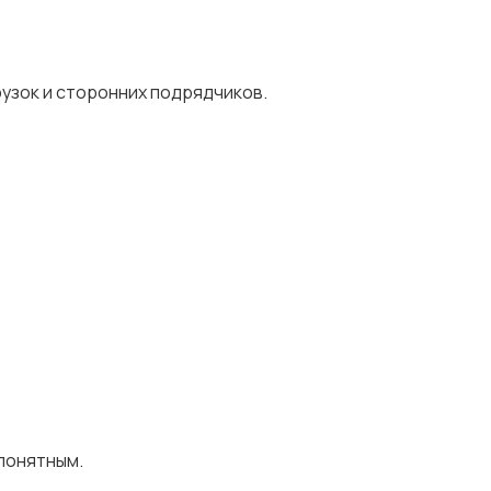
рузок и сторонних подрядчиков.
понятным.