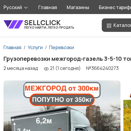
Русский
Главная
Магазины
Бизнес тариф
SELLCLICK
Катало
ЛЕГКО НАЙТИ, ЛЕГКО ПРОДАТЬ
Главная
Услуги
Перевозки
Грузоперевозки межгород-газель 3-5-10 то
2 месяца назад
21 (1 сегодня)
№3664240273