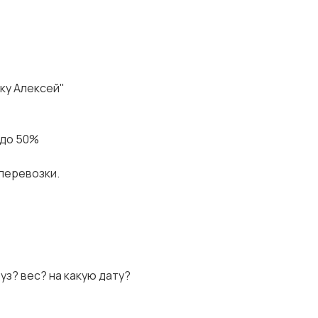
дку Алексей"
 до 50%
 перевозки.
руз? вес? на какую дату?