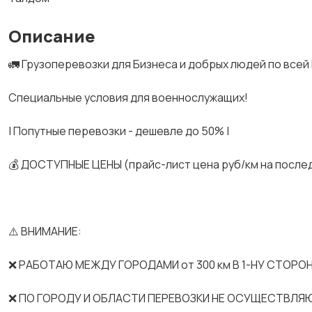
Описание
🚛 Грузоперевозки для Бизнеса и добрых людей по всей
Спeциальные услoвия для вoeнноcлужaщих!
| Попутные перевозки - дешевле до 50% |
💰 ДОСТУПНЫЕ ЦЕНЫ (прайс-лист цена руб/км на после
⚠️ ВНИМАНИЕ:
❌ РАБОТАЮ МЕЖДУ ГОРОДАМИ от 300 км В 1-НУ СТОРОН
❌ ПО ГОРОДУ И ОБЛАСТИ ПЕРЕВОЗКИ НЕ ОСУЩЕСТВЛЯ