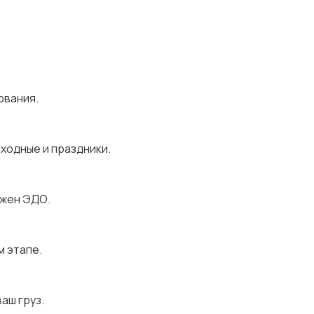
ования.
ыходные и праздники.
ожен ЭДО.
м этапе.
аш груз.