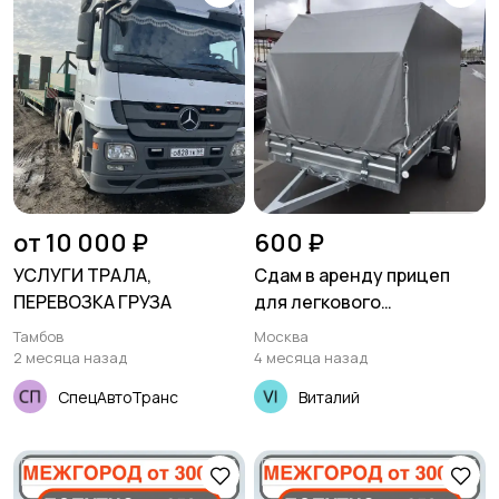
от 10 000 ₽
600 ₽
УСЛУГИ ТРАЛА,
Сдам в аренду прицеп
ПЕРЕВОЗКА ГРУЗА
для легкового
автомобиля
Тамбов
Москва
2 месяца назад
4 месяца назад
СпецАвтоТранс
Виталий