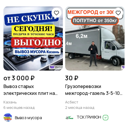
от 3 000 ₽
30 ₽
Вывоз старых
Грузоперевозки
электрических плит на
межгород-газель 3-5-10
утилизацию Высокая гора
тонн
Казань
Асбест
6 месяцев назад
2 месяца назад
ТСК ГРИФОН
Вывоз мусора