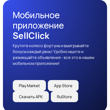
Мобильное
приложение
SellClick
Крутите колесо фортуны и выигрывайте
бонусы каждый день! Удобно ищите и
размещайте объявления - все это в нашем
мобильном приложении!
Play Market
App Store
Скачать APK
RuStore