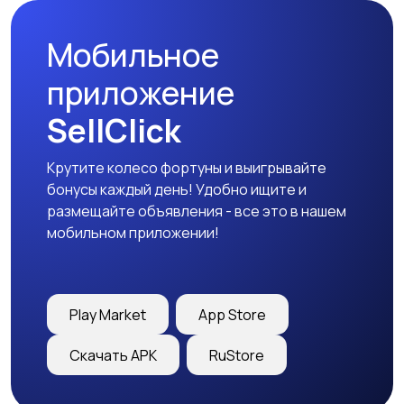
Мобильное
приложение
SellClick
Крутите колесо фортуны и выигрывайте
бонусы каждый день! Удобно ищите и
размещайте объявления - все это в нашем
мобильном приложении!
Play Market
App Store
Скачать APK
RuStore