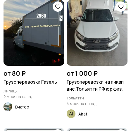
от 80 ₽
от 1 000 ₽
Грузоперевозки Газель
Грузоперевозки на пикап
вис.Тольятти РФ юр физ
Липецк
лиц
2 месяца назад
Тольятти
4 месяца назад
Виктор
Airat