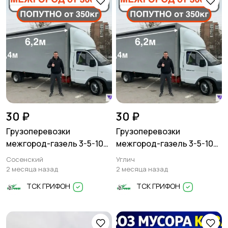
30 ₽
30 ₽
Грузоперевозки
Грузоперевозки
межгород-газель 3-5-10
межгород-газель 3-5-10
тонн
тонн
Сосенский
Углич
2 месяца назад
2 месяца назад
ТСК ГРИФОН
ТСК ГРИФОН