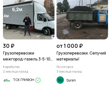
30 ₽
от 1 000 ₽
Грузоперевозки
Грузоперевозки. Сепучий
межгород-газель 3-5-10
материалы!
тонн
Карабулак
Ясногорск
2 месяца назад
3 месяца назад
ТСК ГРИФОН
Suren