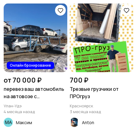
Онлайн бронирование
от 70 000 ₽
700 ₽
перевез ваш автомобиль
Трезвые грузчики от
на автовозе с
ПРОгруз
владивостока
Улан-Удэ
Красноярск
4 месяца назад
3 месяца назад
Максим
Anton