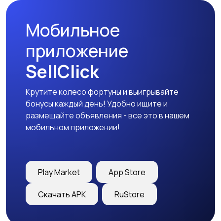
Мобильное
приложение
SellClick
Крутите колесо фортуны и выигрывайте
бонусы каждый день! Удобно ищите и
размещайте объявления - все это в нашем
мобильном приложении!
Play Market
App Store
Скачать APK
RuStore