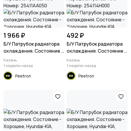
1 966 ₽
492 ₽
Б/У Патрубок радиатора
Б/У Патрубок радиатора
охлаждения. Состояние -
охлаждения. Состояние -
Хорошее, Hyundai-KIA,
Хорошее, Hyundai-KIA,
Казань
Казань
Номер: 25411AA050
Номер: 254114H000
1 неделю назад
1 неделю назад
Peetron
Peetron