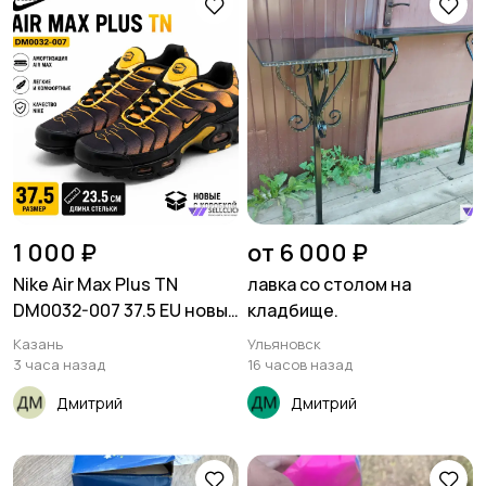
1 000 ₽
от 6 000 ₽
Nike Air Max Plus TN
лавка со столом на
DM0032-007 37.5 EU новые
кладбище.
с коробкой
Казань
Ульяновск
3 часа назад
16 часов назад
Дмитрий
Дмитрий