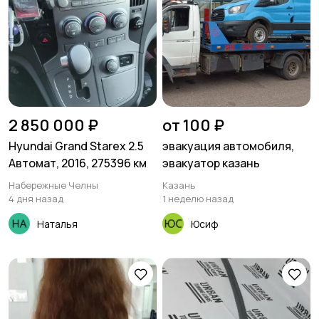
2 850 000 ₽
от 100 ₽
Hyundai Grand Starex 2.5
эвакуация автомобиля,
Автомат, 2016, 275396 км
эвакуатор казань
Набережные Челны
Казань
4 дня назад
1 неделю назад
Наталья
Юсиф