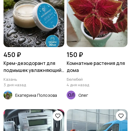
450 ₽
150 ₽
Крем-дезодорант для
Комнатные растения для
подмышек увлажняющий
дома
Голубой лотос
Казань
Белебей
3 дня назад
4 дня назад
Екатерина Полозова
Олег