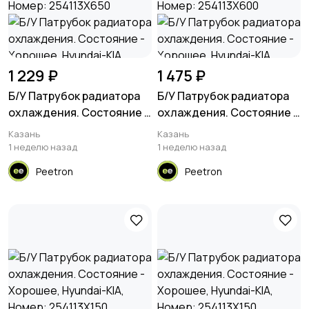
1 229 ₽
1 475 ₽
Б/У Патрубок радиатора
Б/У Патрубок радиатора
охлаждения. Состояние -
охлаждения. Состояние -
Хорошее, Hyundai-KIA,
Хорошее, Hyundai-KIA,
Казань
Казань
Номер: 254113X650
Номер: 254113X600
1 неделю назад
1 неделю назад
Peetron
Peetron