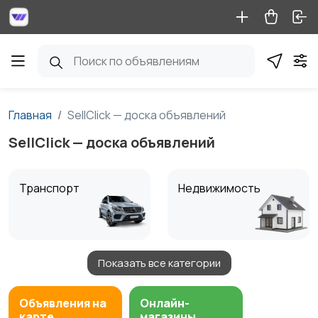
Главная
SellClick — доска объявлений
SellClick — доска объявлений
Транспорт
Недвижимость
Показать все категории
Детские товары
Услуги
1
Объявления на
Онлайн-
карте
магазины