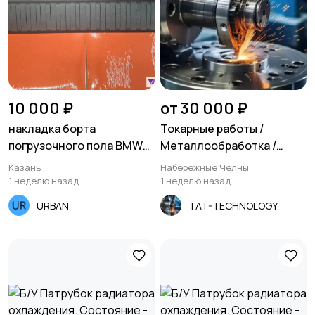
10 000 ₽
от 30 000 ₽
накладка борта
Токарные работы /
погрузочного пола BMW
Металлообработка /
x5
Фрезеровка
Казань
Набережные Челны
1 неделю назад
1 неделю назад
URBAN
TAT-TECHNOLOGY