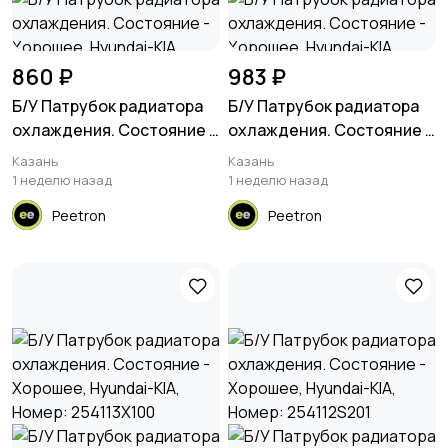
860 ₽
983 ₽
Б/У Патрубок радиатора
Б/У Патрубок радиатора
охлаждения. Состояние -
охлаждения. Состояние -
Хорошее, Hyundai-KIA,
Хорошее, Hyundai-KIA,
Казань
Казань
Номер: 254113X100
Номер: 254113X100
1 неделю назад
1 неделю назад
Peetron
Peetron