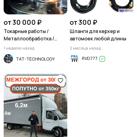
Резюме
Хэндмейд
от 30 000 ₽
от 300 ₽
Токарные работы /
Шланги для керхер и
Металлообработка /
автомоек любой длины
Фрезеровка
1 неделю назад
2 месяца назад
Стройматериалы и
Красота и здоровье
RVD777
TAT-TECHNOLOGY
инструменты
Спорт и отдых
Антиквариат и
коллекционирование