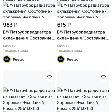
983 ₽
615 ₽
Б/У Патрубок радиатора
Б/У Патрубок радиатора
охлаждения. Состояние -
охлаждения. Состояние -
Хорошее, Hyundai-KIA,
Хорошее, Hyundai-KIA,
Казань
Казань
Номер: 254113X150
Номер: 254113X150
1 неделю назад
1 неделю назад
Peetron
Peetron