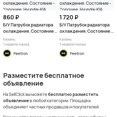
860 ₽
1 720 ₽
Б/У Патрубок радиатора
Б/У Патрубок радиатора
охлаждения. Состояние -
охлаждения. Состояние -
Хорошее, Hyundai-KIA,
Хорошее, Hyundai-KIA,
Казань
Казань
Номер: 254113X100
Номер: 254112S201
1 неделю назад
1 неделю назад
Peetron
Peetron
Разместите бесплатное
объявление
На SellClick вы можете
бесплатно разместить
объявление
в любой категории. Площадка
объединяет частных продавцов и покупателей.