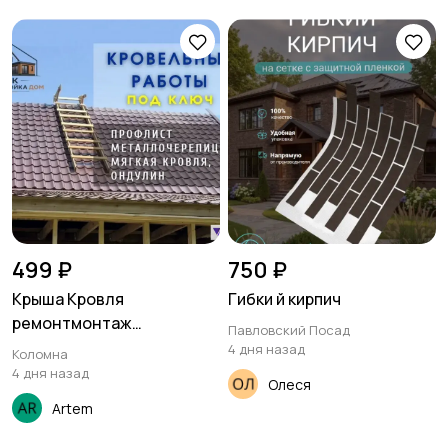
499 ₽
750 ₽
Крыша Кровля
Гибки й кирпич
ремонтмонтаж
Павловский Посад
Кровельные работы
4 дня назад
Коломна
выезд по всей
4 дня назад
Олеся
Московской области
Artem