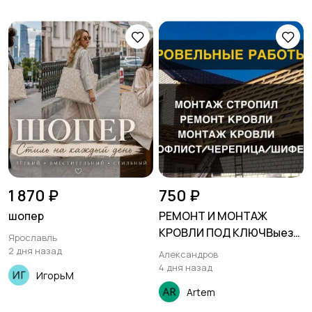
1 870 ₽
750 ₽
шопер
РЕМОНТ И МОНТАЖ
КРОВЛИ ПОД КЛЮЧВыезд
Ярославль
на замер БЕСПЛАТНО
2 дня назад
Александров
СЕГОДНЯ выезд по всей
4 дня назад
ИгорьМ
Московской области.
Artem