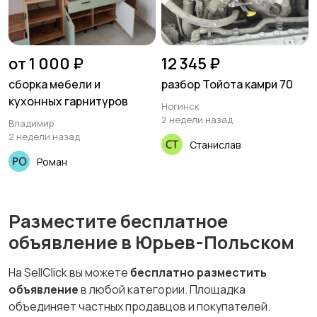
от 1 000 ₽
12 345 ₽
сборка мебели и
разбор Тойота камри 70
кухонных гарнитуров
Ногинск
2 недели назад
Владимир
2 недели назад
Станислав
Роман
Разместите бесплатное
объявление в Юрьев-Польском
На SellClick вы можете
бесплатно разместить
объявление
в любой категории. Площадка
объединяет частных продавцов и покупателей.