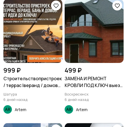
999 ₽
499 ₽
Строительствопристроек
ЗАМЕНА И РЕМОНТ
/ террас Iверанд / домов
КРОВЛИ ПОД КЛЮЧ выезд
выезд по всей
по всей Московской
Шатура
Воскресенск
Московской области
области
6 дней назад
6 дней назад
Artem
Artem