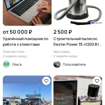
от 50 000 ₽
2 500 ₽
Удалённый помощник по
Строительный пылесос
работе с клиентами
Dexter Power 35 л1200 Вт
(YLW6239-DP)
Электросталь
Ярославль
2 недели назад
2 недели назад
Ольга
Пользователь