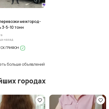
перевозки межгород-
ь 3-5-10 тонн
га
ца назад
ТСК ГРИФОН
деть больше объявлений
йших городах