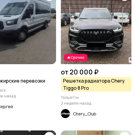
🔥Срочно
от 20 000 ₽
жирские перевозки
Решетка радиатора Chery
Tiggo 8 Pro
вск
ли назад
Тольятти
2 недели назад
Сергей
Chery_Club