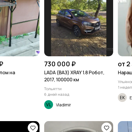
₽
730 000 ₽
от 2
олом на
LADA (ВАЗ) XRAY 1.8 Робот,
Наращ
2017, 100000 км
Ульяно
1 неде
Тольятти
6 дней назад
Е
й
Vladimir