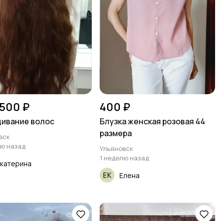
 500 ₽
400 ₽
ивание волос
Блузка женская розовая 44
размера
вск
лю назад
Ульяновск
1 неделю назад
катерина
Елена