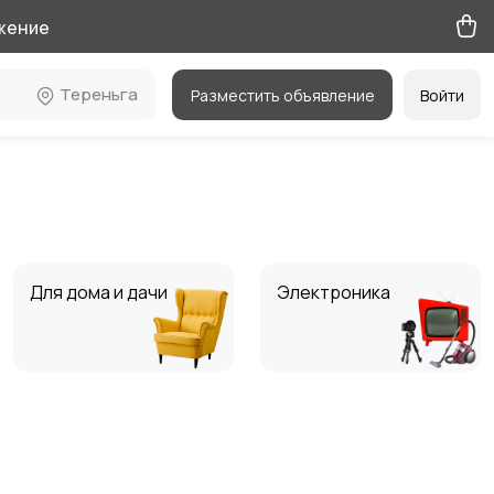
жение
Тереньга
Разместить объявление
Войти
Для дома и дачи
Электроника
Мода и стиль
Вакансии