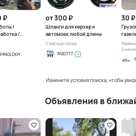
0 ₽
от 300 ₽
30 ₽
боты /
Шланги для керхер и
Грузо
аботка /
автомоек любой длины
газел
2 месяца назад
Терень
2 меся
RVD777
CHNOLOGY
Измените условия поиска, чтобы уви
Объявления в ближа