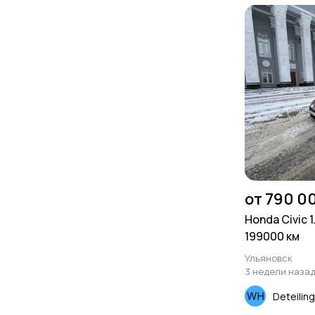
от 790 0
Honda Civic 1
199000 км
Ульяновск
3 недели наза
Deteilin