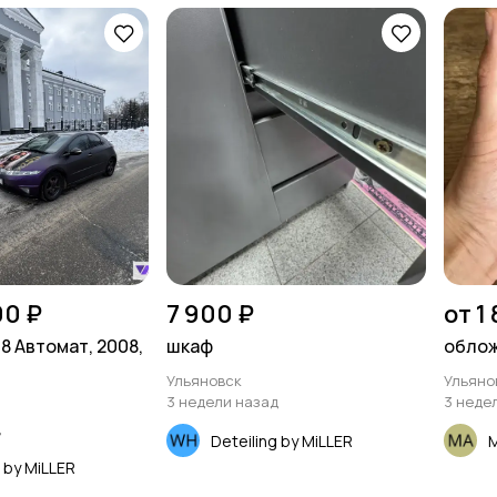
00 ₽
7 900 ₽
от 1
.8 Автомат, 2008,
шкаф
облож
Ульяновск
Ульяно
3 недели назад
3 неде
д
Deteiling by MiLLER
g by MiLLER