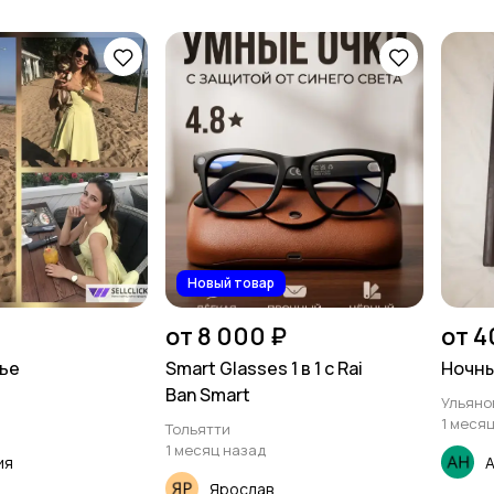
Новый товар
от 8 000 ₽
от 4
ье
Smart Glasses 1 в 1 с Rai
Ночны
Ban Smart
Ульяно
1 меся
Тольятти
1 месяц назад
ия
А
Ярослав