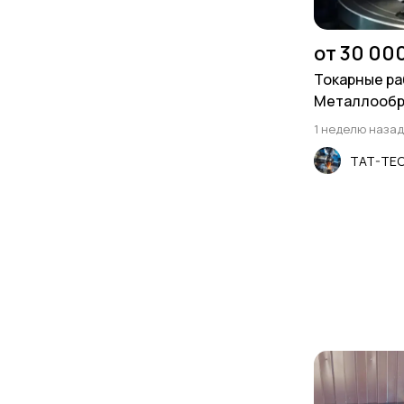
от 30 00
Токарные ра
Металлообр
Фрезеровка
1 неделю назад
TAT-TE