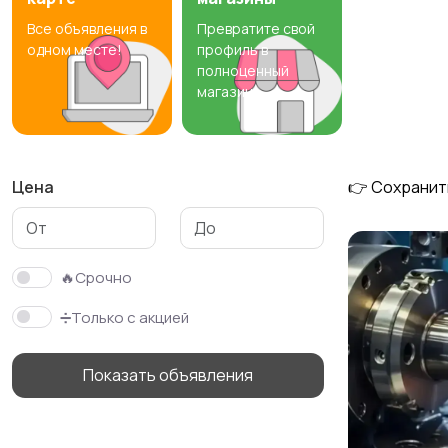
Все объявления в
Превратите свой
Резюме
Хэндмейд
одном месте!
профиль в
полноценный
магазин
Цена
👉 Сохранит
🔥Срочно
➗Только с акцией
Показать объявления