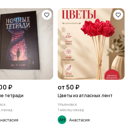
00 ₽
от 50 ₽
е тетради
Цветы из атласных лент
вск
Ульяновск
ц назад
1 месяц назад
настасия
Анастасия