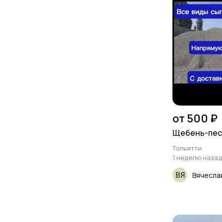
от 500 ₽
Щебень-пес
Тольятти
1 неделю назад
Вячесла