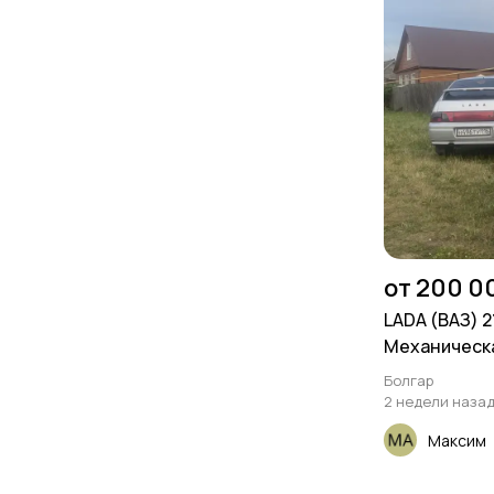
от 200 0
LADA (ВАЗ) 21
Механическа
км
Болгар
2 недели наза
Максим