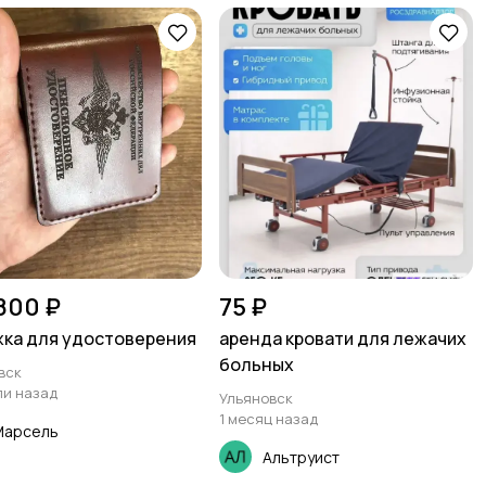
 800 ₽
75 ₽
ка для удостоверения
аренда кровати для лежачих
больных
вск
ли назад
Ульяновск
1 месяц назад
Марсель
Альтруист