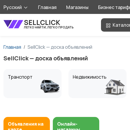
Русский
Главная
Магазины
Бизнес тариф
SELLCLICK
Катало
ЛЕГКО НАЙТИ, ЛЕГКО ПРОДАТЬ
Главная
SellClick — доска объявлений
SellClick — доска объявлений
Транспорт
Недвижимость
Ищу/Куплю
Хобби и развлечения
Объявления на
Онлайн-
карте
магазины