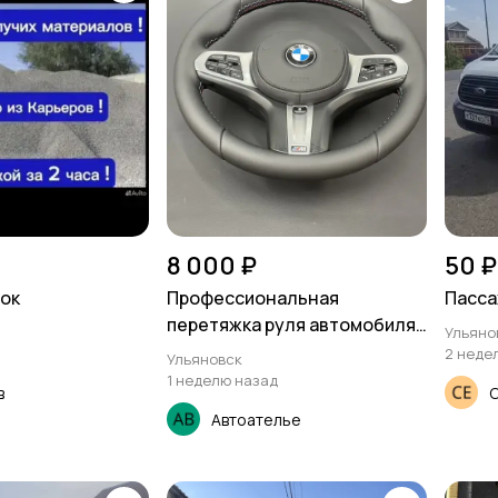
8 000 ₽
50 ₽
ок
Профессиональная
Пасса
перетяжка руля автомобиля
Ульяно
кожей
2 неде
Ульяновск
1 неделю назад
в
Автоателье