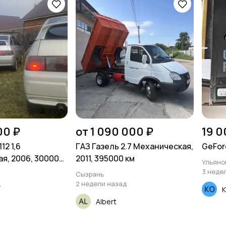
00 ₽
от 1 090 000 ₽
19 0
12 1,6
ГАЗ Газель 2.7 Механическая,
GeForc
я, 2006, 300000
2011, 395000 км
Ульяно
3 неде
Сызрань
д
2 недели назад
К
Albert