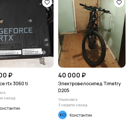
00 ₽
40 000 ₽
e rtx 3060 ti
Электровелосипед Timetry
D205
вск
ли назад
Ульяновск
3 недели назад
онстантин
Константин