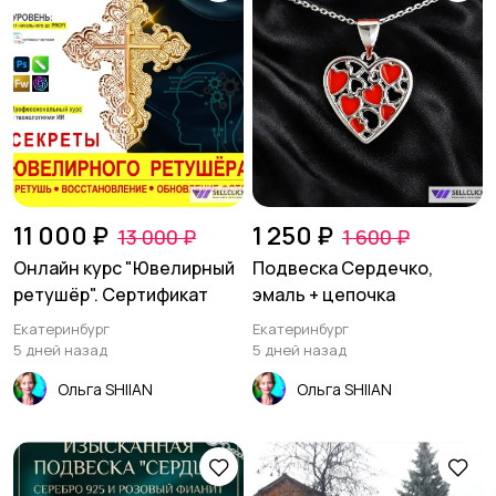
11 000 ₽
1 250 ₽
13 000 ₽
1 600 ₽
Онлайн курс "Ювелирный
Подвеска Сердечко,
ретушёр". Сертификат
эмаль + цепочка
Екатеринбург
Екатеринбург
5 дней назад
5 дней назад
Ольга SHIIAN
Ольга SHIIAN