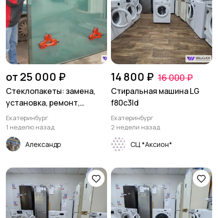
от 25 000 ₽
14 800 ₽
16 000 ₽
Стеклопакеты: замена,
Стиральная машина LG
установка, ремонт,
f80c3ld
изготовление, монтаж,
Екатеринбург
Екатеринбург
демонтаж.
1 неделю назад
2 недели назад
Александр
СЦ *Аксион*