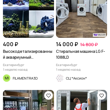
400 ₽
14 000 ₽
14 800 ₽
Высокодетализированны
Стиральная машина LG F-
й аквариумный
1088LD
коралловый грот-пещера
Екатеринбург
Екатеринбург
1 неделю назад
1 неделю назад
FILAMENTRA3D
СЦ *Аксион*