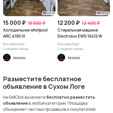
15 000 ₽
12 200 ₽
15 500 ₽
12 400 ₽
Холодильник whirlpool
Стиральная машина
ARC 4190 IX
Electrolux EWS 10412 W
Екатеринбург
Екатеринбург
2 недели назад
2 недели назад
Аксион
Аксион
Разместите бесплатное
объявление в Сухом Логе
На SellClick вы можете
бесплатно разместить
объявление
в любой категории. Площадка
объединяет частных продавцов и покупателей.