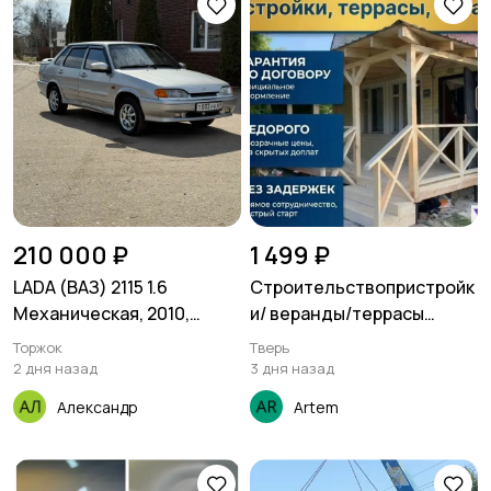
210 000 ₽
1 499 ₽
LADA (ВАЗ) 2115 1.6
Строительствопристройк
Механическая, 2010,
и/ веранды/террасы
243000 км
выезд по всей
Торжок
Тверь
Московской области
2 дня назад
3 дня назад
Александр
Artem