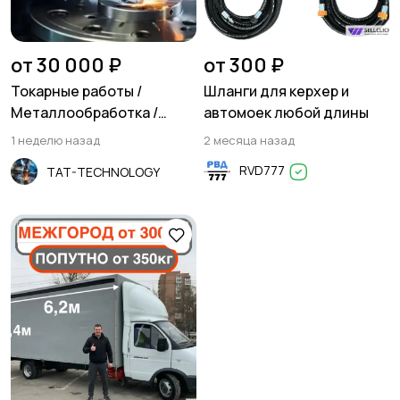
Резюме
Хэндмейд
от 30 000 ₽
от 300 ₽
Токарные работы /
Шланги для керхер и
Металлообработка /
автомоек любой длины
Фрезеровка
1 неделю назад
2 месяца назад
Стройматериалы и
Красота и здоровье
RVD777
TAT-TECHNOLOGY
инструменты
Спорт и отдых
Антиквариат и
коллекционирование