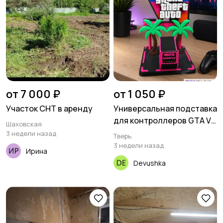
от 7 000 ₽
от 1 050 ₽
Участок СНТ в аренду
Универсальная подставка
для контроллеров GTA VI
Шаховская
PS & Xbox
3 недели назад
Тверь
3 недели назад
Ирина
Devushka