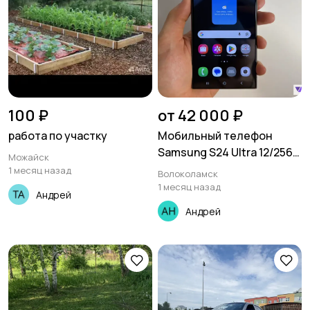
100 ₽
от 42 000 ₽
работа по участку
Мобильный телефон
Samsung S24 Ultra 12/256
Можайск
Black
1 месяц назад
Волоколамск
1 месяц назад
Андрей
Андрей