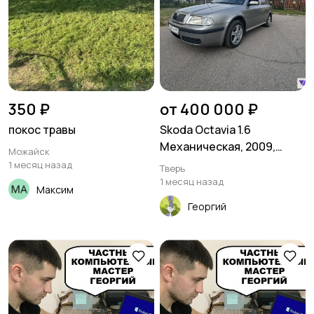
350 ₽
от 400 000 ₽
покос травы
Skoda Octavia 1.6
Механическая, 2009,
Можайск
269000 км
1 месяц назад
Тверь
1 месяц назад
Максим
Георгий