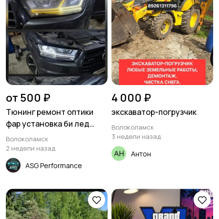
от 500 ₽
4 000 ₽
Тюнинг ремонт оптики
экскаватор-погрузчик
фар установка би лед
Волоколамск
линз, переклейка стекл
3 недели назад
Волоколамск
фар
2 недели назад
Антон
ASG Performance