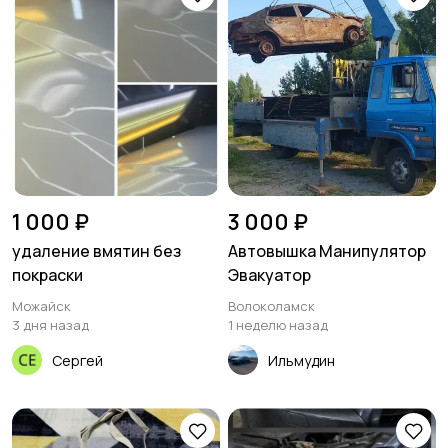
1 000 ₽
3 000 ₽
удаление вмятин без
Автовышка Манипулятор
покраски
Эвакуатор
Можайск
Волоколамск
3 дня назад
1 неделю назад
Сергей
Ильмудин