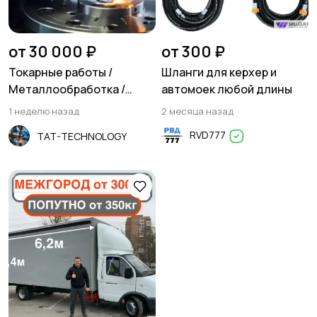
Резюме
Хэндмейд
от 30 000 ₽
от 300 ₽
Токарные работы /
Шланги для керхер и
Металлообработка /
автомоек любой длины
Фрезеровка
1 неделю назад
2 месяца назад
Стройматериалы и
Красота и здоровье
RVD777
TAT-TECHNOLOGY
инструменты
Спорт и отдых
Антиквариат и
коллекционирование