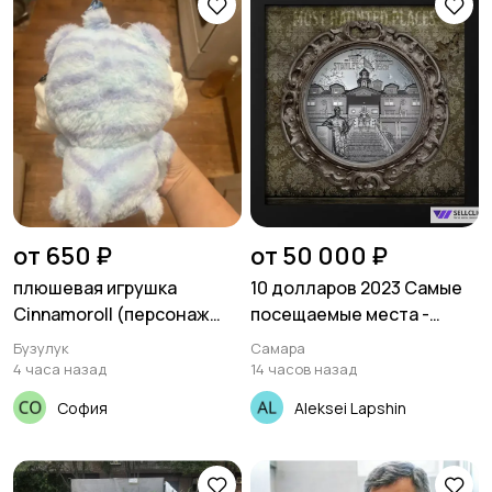
от 650 ₽
от 50 000 ₽
плюшевая игрушка
10 долларов 2023 Самые
Cinnamoroll (персонаж
посещаемые места -
Sanrio) в
Стэнли
Бузулук
Самара
пастельно‑голубой гамме
4 часа назад
14 часов назад
с бантиком.
София
Aleksei Lapshin