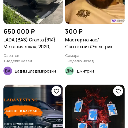
650 000 ₽
300 ₽
LADA (ВАЗ) Granta {314}
Мастер на час/
Механическая, 2020,
Сантехник/Электрик
84000 км
Саратов
Самара
1 неделю назад
1 неделю назад
Вадим Владимирович
Дмитрий