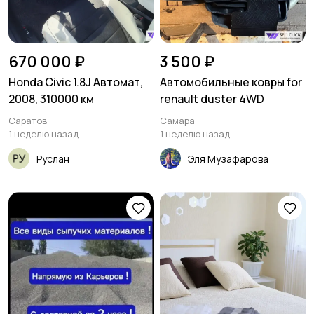
670 000 ₽
3 500 ₽
Honda Civic 1.8J Автомат,
Автомобильные ковры for
2008, 310000 км
renault duster 4WD
Саратов
Самара
1 неделю назад
1 неделю назад
Руслан
Эля Музафарова