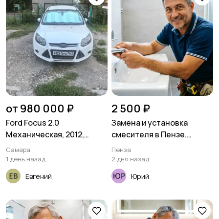
от 980 000 ₽
2 500 ₽
Ford Focus 2.0
Замена и установка
Механическая, 2012,
смесителя в Пензе.
172124 км
Сантехник с гарантией
Самара
Пенза
1 день назад
2 дня назад
Евгений
Юрий