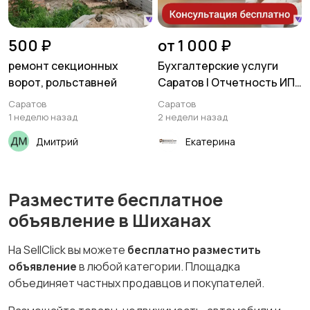
500 ₽
от 1 000 ₽
ремонт секционных
Бухгалтерские услуги
ворот, рольставней
Саратов | Отчетность ИП
и ООО
Саратов
Саратов
1 неделю назад
2 недели назад
Дмитрий
Екатерина
Разместите бесплатное
объявление в Шиханах
На SellClick вы можете
бесплатно разместить
объявление
в любой категории. Площадка
объединяет частных продавцов и покупателей.