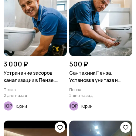
3 000 ₽
500 ₽
Устранение засоров
Сантехник Пенза.
канализации в Пензе.
Установка унитаза и
Прочистка труб
смесителя
Пенза
Пенза
2 дня назад
2 дня назад
Юрий
Юрий