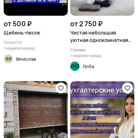
от 500 ₽
от 2 750 ₽
Щебень-песок
Чистая небольшая
уютная однокомнатная
Тольятти
квартира для
1 неделю назад
Самара
комфортного отдыха
1 неделю назад
Вячеслав
Люба