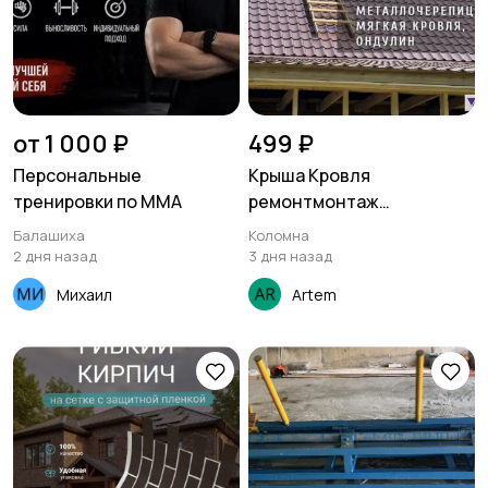
от 1 000 ₽
499 ₽
Персональные
Крыша Кровля
тренировки по ММА
ремонтмонтаж
Кровельные работы
Балашиха
Коломна
выезд по всей
2 дня назад
3 дня назад
Московской области
Михаил
Artem