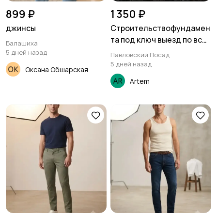
899 ₽
1 350 ₽
джинсы
Строительствофундамен
та под ключ выезд по всей
Балашиха
Московской области
5 дней назад
Павловский Посад
5 дней назад
Оксана Обшарская
Artem