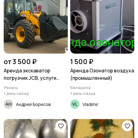
от 3 500 ₽
1 500 ₽
Аренда экскаватор
Аренда Озонатор воздуха
погрузчик JCB, услуги
(промышленный)
трактора Рязань
Рязань
Балашиха
1 день назад
1 день назад
Андрей Борисов
Vladimir