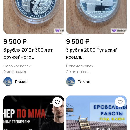
9 500 ₽
9 500 ₽
3 рубля 2012 г 300 лет
3 рубля 2009 Тульский
оружейного
кремль
производства в Туле
Новомосковск
Новомосковск
2 дня назад
2 дня назад
Роман
Роман