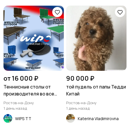
от 16 000 ₽
90 000 ₽
Теннисные столы от
той пудель от папы Тедди
производителя во все
Китай
регионы РФ
Ростов-на-Дону
Ростов-на-Дону
1 день назад
1 день назад
WIPS TT
Katerina Vladimirovna