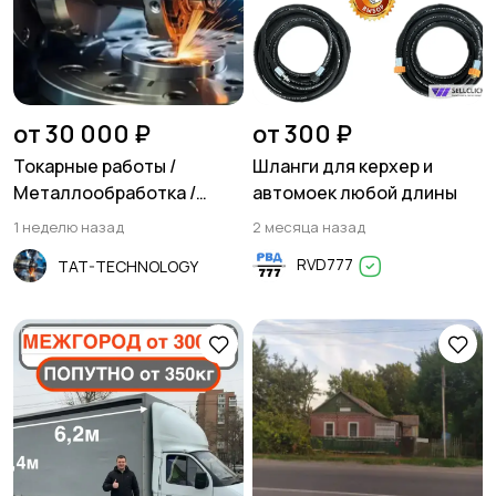
Резюме
Хэндмейд
от 30 000 ₽
от 300 ₽
Токарные работы /
Шланги для керхер и
Металлообработка /
автомоек любой длины
Фрезеровка
1 неделю назад
2 месяца назад
Стройматериалы и
Красота и здоровье
RVD777
TAT-TECHNOLOGY
инструменты
Спорт и отдых
Антиквариат и
коллекционирование