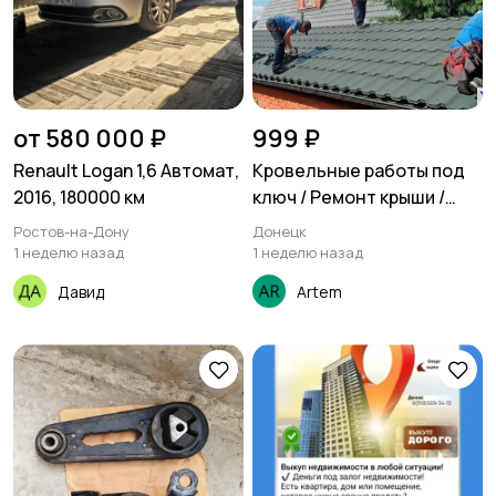
от 580 000 ₽
999 ₽
Renault Logan 1,6 Автомат,
Кровельные работы под
2016, 180000 км
ключ / Ремонт крыши /
Кровля монтаж или
Ростов-на-Дону
Донецк
ремонт выезд по всей
1 неделю назад
1 неделю назад
Московской области
Давид
Artem
также