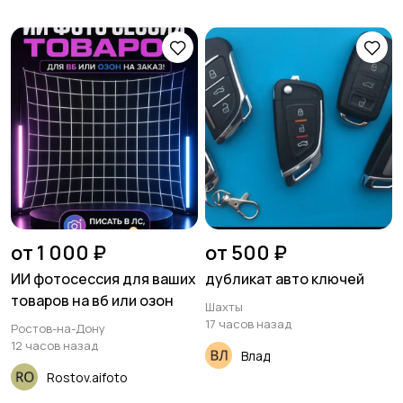
от 1 000 ₽
от 500 ₽
ИИ фотосессия для ваших
дубликат авто ключей
товаров на вб или озон
Шахты
17 часов назад
Ростов-на-Дону
12 часов назад
Влад
Rostov.aifoto