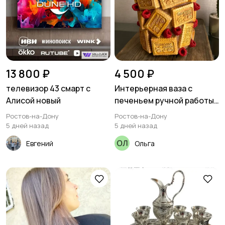
13 800 ₽
4 500 ₽
телевизор 43 смарт с
Интерьерная ваза с
Алисой новый
печеньем ручной работы |
Авторский декор
Ростов-на-Дону
Ростов-на-Дону
5 дней назад
5 дней назад
Евгений
Ольга