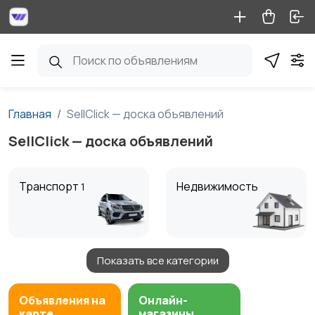
Главная
SellClick — доска объявлений
SellClick — доска объявлений
Транспорт
Недвижимость
1
Показать все категории
Детские товары
Услуги
1
Объявления на
Онлайн-
карте
магазины