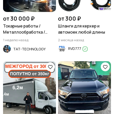
Резюме
Хэндмейд
от 30 000 ₽
от 300 ₽
Токарные работы /
Шланги для керхер и
Металлообработка /
автомоек любой длины
Фрезеровка
1 неделю назад
2 месяца назад
Стройматериалы и
Красота и здоровье
RVD777
TAT-TECHNOLOGY
инструменты
Спорт и отдых
Антиквариат и
коллекционирование