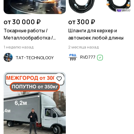
Резюме
Хэндмейд
от 30 000 ₽
от 300 ₽
Токарные работы /
Шланги для керхер и
Металлообработка /
автомоек любой длины
Фрезеровка
1 неделю назад
2 месяца назад
Стройматериалы и
Красота и здоровье
RVD777
TAT-TECHNOLOGY
инструменты
Спорт и отдых
Антиквариат и
коллекционирование