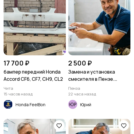
17 700 ₽
2 500 ₽
бампер передний Honda
Замена и установка
Accord CF6, CF7, CH9, CL2
смесителя в Пензе.
Сантехник с гарантией
Чита
Пенза
15 часов назад
22 часа назад
Honda FeelBon
Юрий