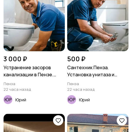
3 000 ₽
500 ₽
Устранение засоров
Сантехник Пенза.
канализации в Пензе.
Установка унитаза и
Прочистка труб
смесителя
Пенза
Пенза
22 часа назад
22 часа назад
Юрий
Юрий