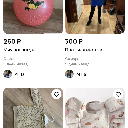
260 ₽
300 ₽
Мяч попрыгун
Платье женское
Самара
Самара
5 дней назад
5 дней назад
Анна
Анна