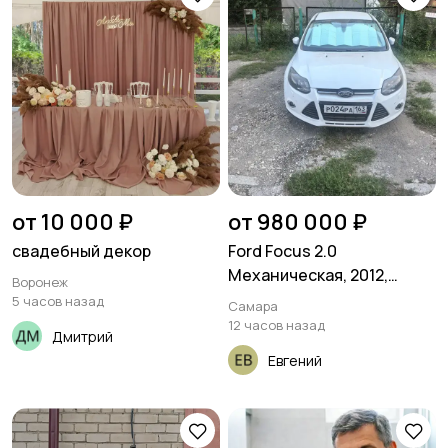
от 10 000 ₽
от 980 000 ₽
свадебный декор
Ford Focus 2.0
Механическая, 2012,
Воронеж
172124 км
5 часов назад
Самара
12 часов назад
Дмитрий
Евгений