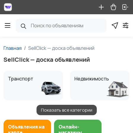
Главная
SellClick — доска объявлений
SellClick — доска объявлений
Транспорт
Недвижимость
Показать все категории
Детские товары
Услуги
1
Объявления на
Онлайн-
карте
магазины