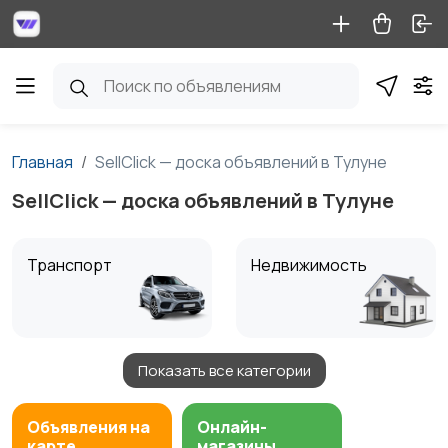
Главная
SellClick — доска объявлений в Тулуне
SellClick — доска объявлений в Тулуне
Транспорт
Недвижимость
Показать все категории
Детские товары
Услуги
1
Объявления на
Онлайн-
карте
магазины