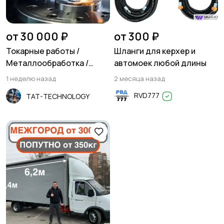
Резюме
Хэндмейд
от 30 000 ₽
от 300 ₽
Токарные работы /
Шланги для керхер и
Металлообработка /
автомоек любой длины
Фрезеровка
1 неделю назад
2 месяца назад
Стройматериалы и
Красота и здоровье
RVD777
TAT-TECHNOLOGY
инструменты
Спорт и отдых
Антиквариат и
коллекционирование