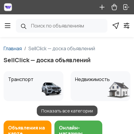
Главная
SellClick — доска объявлений
SellClick — доска объявлений
Транспорт
Недвижимость
Показать все категории
Детские товары
Услуги
1
Объявления на
Онлайн-
карте
магазины