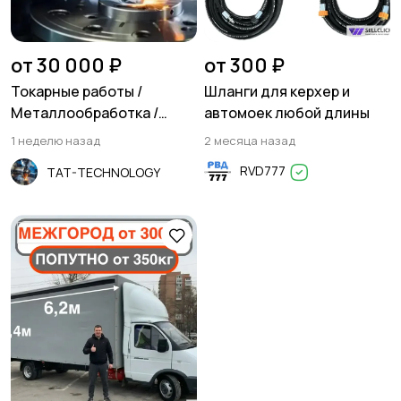
Резюме
Хэндмейд
от 30 000 ₽
от 300 ₽
Токарные работы /
Шланги для керхер и
Металлообработка /
автомоек любой длины
Фрезеровка
1 неделю назад
2 месяца назад
Стройматериалы и
Красота и здоровье
RVD777
TAT-TECHNOLOGY
инструменты
Спорт и отдых
Антиквариат и
коллекционирование