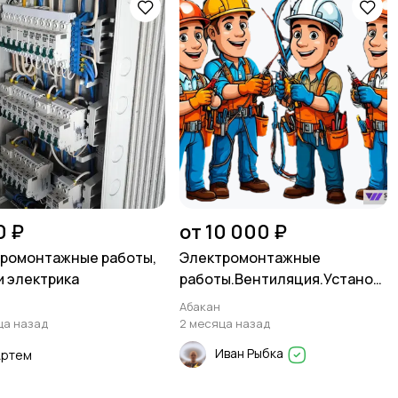
0 ₽
от 10 000 ₽
ромонтажные работы,
Электромонтажные
и электрика
работы.Вентиляция.Установ
ка кондиционеров.
Абакан
ца назад
2 месяца назад
Иван Рыбка
Артем