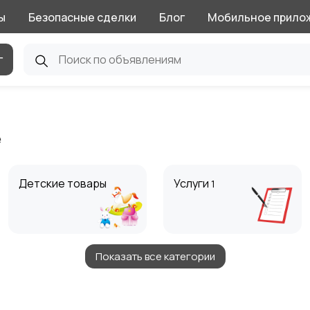
ы
Безопасные сделки
Блог
Мобильное прило
г
е
Детские товары
Услуги
1
Показать все категории
Животные
Для Бизнеса
1