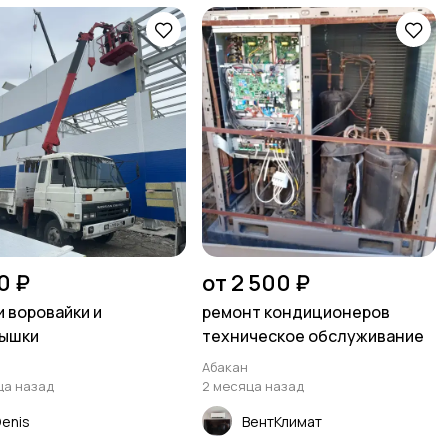
0 ₽
от 2 500 ₽
и воровайки и
ремонт кондиционеров
вышки
техническое обслуживание
Абакан
ца назад
2 месяца назад
enis
ВентКлимат