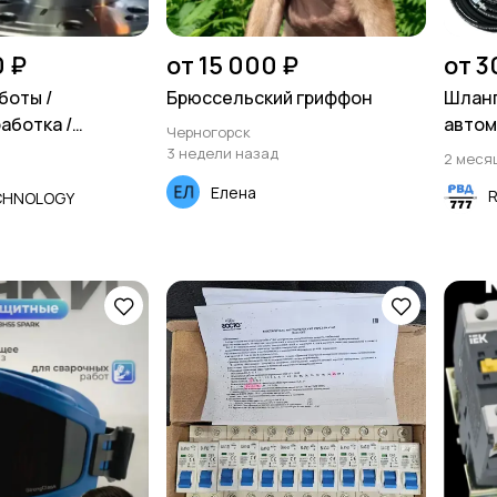
0 ₽
от 15 000 ₽
от 3
боты /
Брюссельский гриффон
Шланг
аботка /
автом
Черногорск
3 недели назад
2 меся
Елена
CHNOLOGY