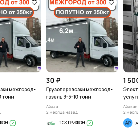
30 ₽
1 50
зки межгород-
Грузоперевозки межгород-
Элект
0 тонн
газель 3-5-10 тонн
услуг
Абаза
Абакан
д
2 месяца назад
2 меся
ИФОН
ТСК ГРИФОН