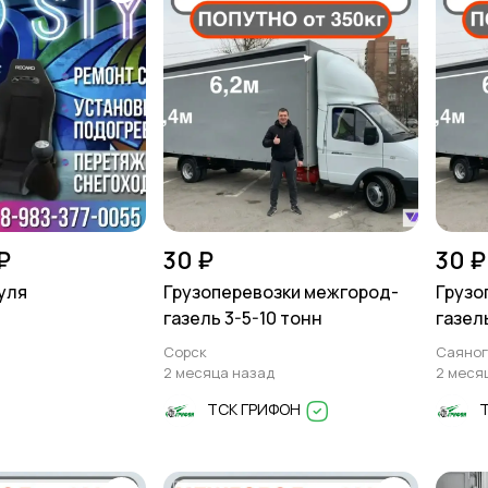
₽
30 ₽
30 ₽
уля
Грузоперевозки межгород-
Грузо
газель 3-5-10 тонн
газел
Сорск
Саяног
2 месяца назад
2 меся
ТСК ГРИФОН