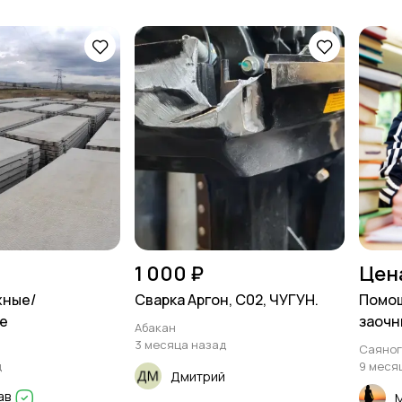
1 000 ₽
Цен
жные/
Сварка Аргон, С02, ЧУГУН.
Помощ
е
заочн
Абакан
3 месяца назад
Саяног
д
9 меся
Дмитрий
ав
М