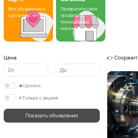
Все объявления в
Превратите свой
Резюме
Хэндмейд
одном месте!
профиль в
полноценный
магазин
Цена
👉 Сохранит
🔥Срочно
➗Только с акцией
Показать объявления