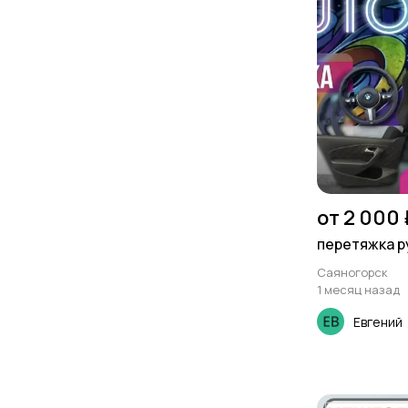
от 2 000 
перетяжка р
Саяногорск
1 месяц назад
Евгений