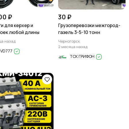
00 ₽
30 ₽
и для керхер и
Грузоперевозки межгород-
оек любой длины
газель 3-5-10 тонн
ца назад
Черногорск
2 месяца назад
RVD777
ТСК ГРИФОН