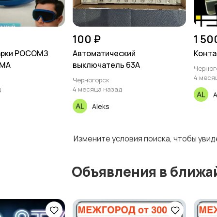
100 ₽
1 50
арки РОСОМЗ
Автоматический
Конта
AMA
выключатель 63А
Черног
4 меся
Черногорск
д
4 месяца назад
A
Aleks
Измените условия поиска, чтобы уви
Объявления в ближа