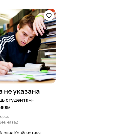
а не указана
ь студентам-
икам
орск
цев назад
арина Крайсветняя