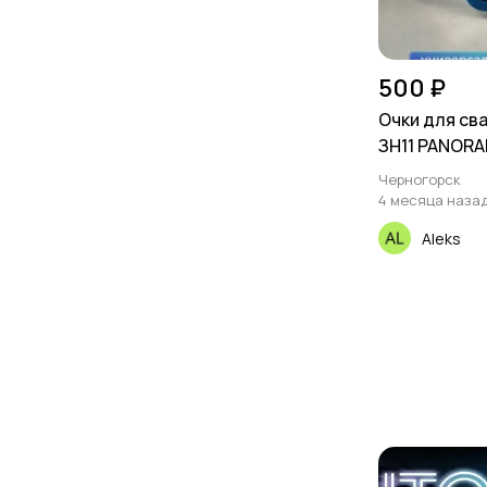
500 ₽
Очки для св
ЗН11 PANOR
Черногорск
4 месяца наза
Aleks