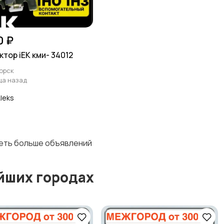
0 ₽
ктор iEK кми- 34012
орск
ца назад
leks
деть больше объявлений
йших городах