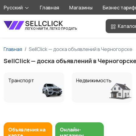
Русский
Главная
Магазины
Бизнес тариф
SELLCLICK
Катало
ЛЕГКО НАЙТИ, ЛЕГКО ПРОДАТЬ
Главная
SellClick — доска объявлений в Черногорске
SellClick — доска объявлений в Черногорск
Транспорт
Недвижимость
Ищу/Куплю
Хобби и развлечения
Объявления на
Онлайн-
карте
магазины