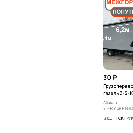
30 ₽
Грузоперево
газель 3-5-1
Абакан
2 месяца наза
ТСК ГР