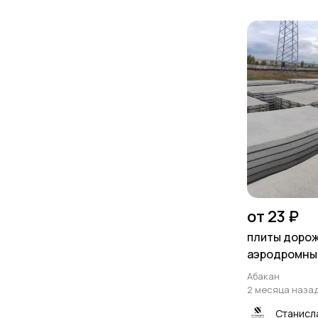
от 23 ₽
плиты доро
аэродромны
Абакан
2 месяца наза
Станисл