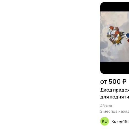
от 500 ₽
Диод предох
для подняти
Абакан
2 месяца наза
Kuzen19