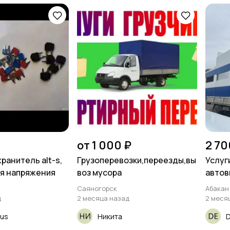
от 1 000 ₽
2 70
ранитель alt-s,
Грузоперевозки,переезды,вы
Услуг
я напряжения
воз мусора
авто
Саяногорск
Абакан
д
2 месяца назад
2 меся
rus
Никита
D