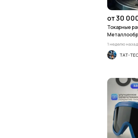
от 30 00
Токарные ра
Металлообр
Фрезеровка
1 неделю назад
TAT-TE