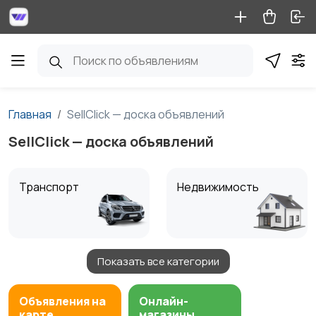
Главная
SellClick — доска объявлений
SellClick — доска объявлений
Транспорт
Недвижимость
Показать все категории
Детские товары
Услуги
1
Объявления на
Онлайн-
карте
магазины