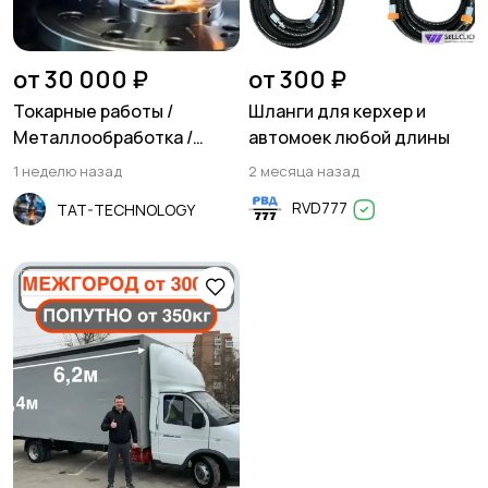
Резюме
Хэндмейд
от 30 000 ₽
от 300 ₽
Токарные работы /
Шланги для керхер и
Металлообработка /
автомоек любой длины
Фрезеровка
1 неделю назад
2 месяца назад
Стройматериалы и
Красота и здоровье
RVD777
TAT-TECHNOLOGY
инструменты
Спорт и отдых
Антиквариат и
коллекционирование