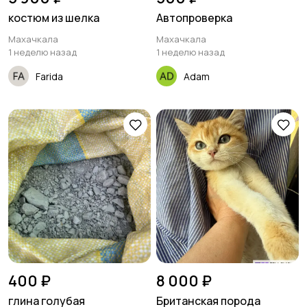
костюм из шелка
Автопроверка
Махачкала
Махачкала
1 неделю назад
1 неделю назад
Farida
Adam
400 ₽
8 000 ₽
глина голубая
Британская порода