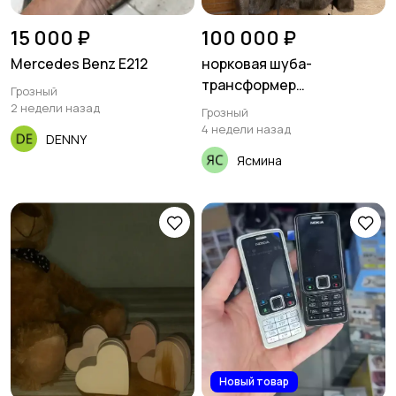
15 000 ₽
100 000 ₽
Mercedes Benz E212
норковая шуба-
трансформер
Грозный
(молодежная)
2 недели назад
Грозный
4 недели назад
DENNY
Ясмина
Новый товар