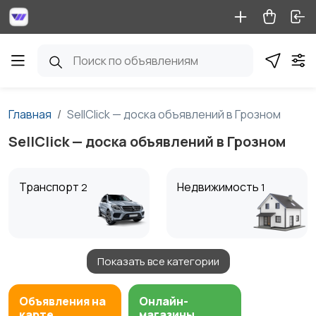
Главная
SellClick — доска объявлений в Грозном
SellClick — доска объявлений в Грозном
Транспорт
Недвижимость
2
1
Показать все категории
Детские товары
Услуги
3
Объявления на
Онлайн-
карте
магазины