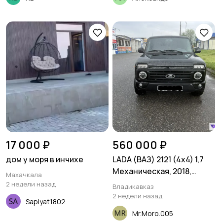
17 000 ₽
560 000 ₽
дом у моря в инчихе
LADA (ВАЗ) 2121 (4x4) 1,7
Механическая, 2018,
Махачкала
143000 км
2 недели назад
Владикавказ
2 недели назад
Sapiyat1802
Mr.Moro.005