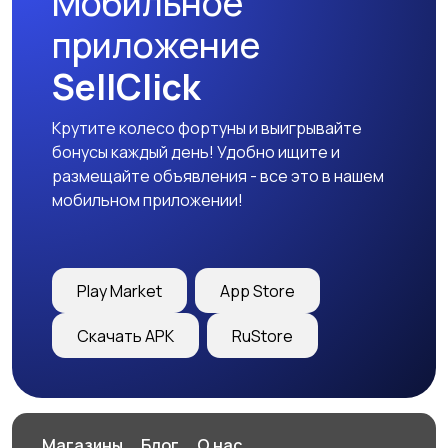
Мобильное
приложение
SellClick
Крутите колесо фортуны и выигрывайте
бонусы каждый день! Удобно ищите и
размещайте объявления - все это в нашем
мобильном приложении!
Play Market
App Store
Скачать APK
RuStore
Магазины
Блог
О нас