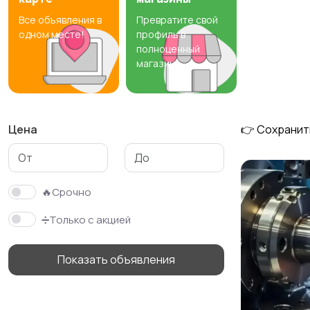
Все объявления в
Превратите свой
Резюме
Хэндмейд
одном месте!
профиль в
полноценный
магазин
Цена
👉 Сохранит
🔥Срочно
➗Только с акцией
Показать объявления