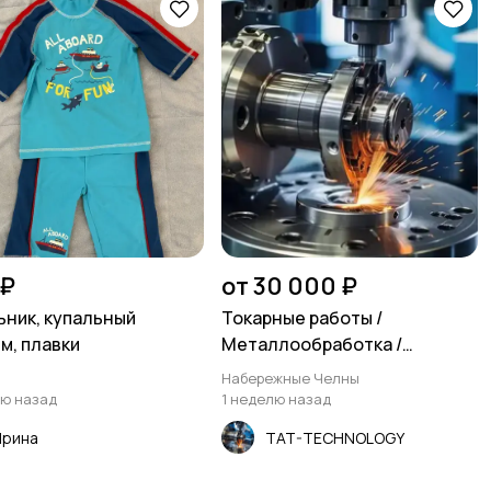
 ₽
от 30 000 ₽
ьник, купальный
Токарные работы /
м, плавки
Металлообработка /
Фрезеровка
Набережные Челны
лю назад
1 неделю назад
Ирина
TAT-TECHNOLOGY