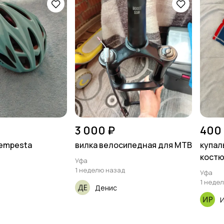
3 000 ₽
400
tempesta
вилка велосипедная для MTB
купал
костю
Уфа
1 неделю назад
Уфа
1 неде
Денис