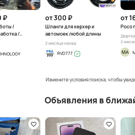
0 ₽
от 300 ₽
от 1
боты /
Шланги для керхер и
Poco 
аботка /
автомоек любой длины
Дюртю
2 меся
2 месяца назад
RVD777
CHNOLOGY
Измените условия поиска, чтобы уви
Объявления в ближа