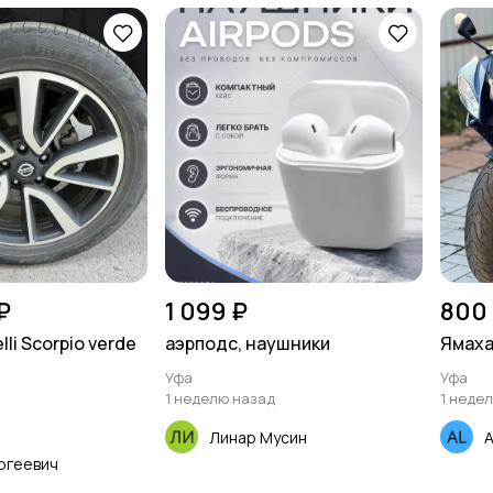
₽
1 099 ₽
800
lli Scorpio verde
аэрподс, наушники
Ямаха
Уфа
Уфа
1 неделю назад
1 неде
Линар Мусин
A
ргеевич