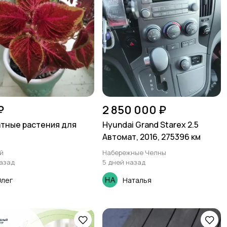
₽
2 850 000 ₽
тные растения для
Hyundai Grand Starex 2.5
Автомат, 2016, 275396 км
й
Набережные Челны
назад
5 дней назад
Олег
Наталья