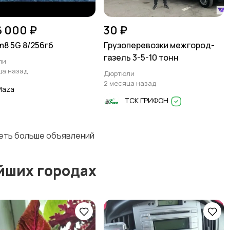
6 000 ₽
30 ₽
m8 5G 8/256гб
Грузоперевозки межгород-
газель 3-5-10 тонн
ли
ца назад
Дюртюли
2 месяца назад
Maza
ТСК ГРИФОН
деть больше объявлений
йших городах