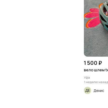
1 500 ₽
вело шлем 
Уфа
1 неделю назад
Денис