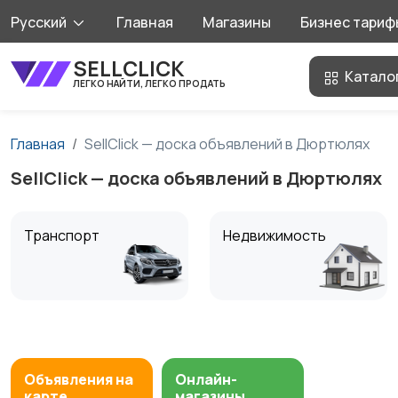
Русский
Главная
Магазины
Бизнес тариф
SELLCLICK
Катало
ЛЕГКО НАЙТИ, ЛЕГКО ПРОДАТЬ
Главная
SellClick — доска объявлений в Дюртюлях
SellClick — доска объявлений в Дюртюлях
Транспорт
Недвижимость
Ищу/Куплю
Хобби и развлечения
Объявления на
Онлайн-
карте
магазины