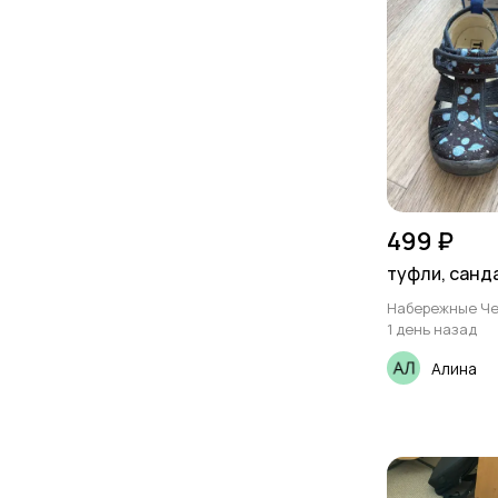
499 ₽
туфли, санд
Набережные Ч
1 день назад
Алина