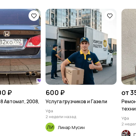
00 ₽
600 ₽
от 3
.8 Автомат, 2008,
Услуга грузчиков и Газели
Ремон
техни
Уфа
2 недели назад
Уфа
2 неде
Линар Мусин