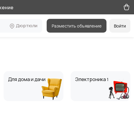
жение
Дюртюли
Разместить объявление
Войти
Для дома и дачи
Электроника
1
Мода и стиль
Вакансии