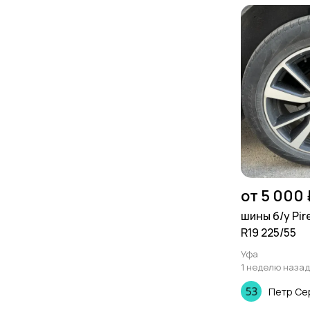
от 5 000 
шины б/у Pire
R19 225/55
Уфа
1 неделю назад
Петр Се