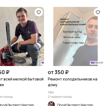
50 ₽
от 350 ₽
т всей мелкой бытовой
Ремонт холодильников на
ки
дому
Уфа
ли назад
2 недели назад
ПрофЭксперт Мастер
ПрофЭксперт Мастер