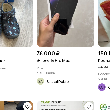
38 000 ₽
150 
али
iPhone 14 Pro Max
Комна
дома
елны
Уфа
4 дня назад
Белебе
4 дня 
SalavatDobro