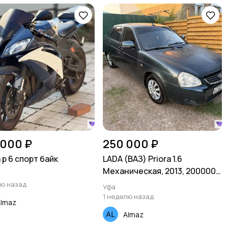
 000 ₽
250 000 ₽
 р 6 спорт байк
LADA (ВАЗ) Priora 1.6
Механическая, 2013, 200000
км
лю назад
Уфа
1 неделю назад
lmaz
Almaz