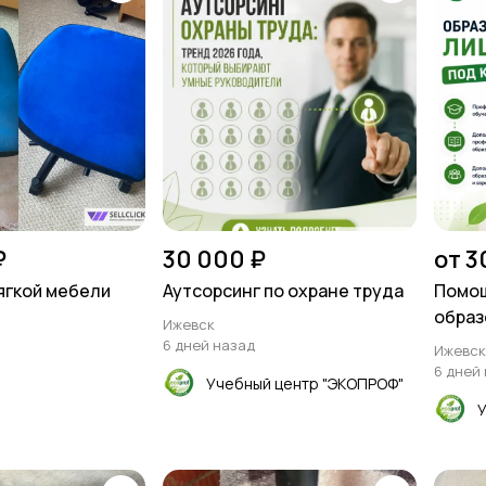
₽
30 000 ₽
от 3
ягкой мебели
Аутсорсинг по охране труда
Помощ
образ
Ижевск
6 дней назад
Ижевск
6 дней
Учебный центр "ЭКОПРОФ"
У