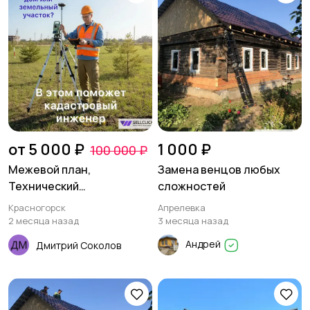
от 5 000 ₽
1 000 ₽
100 000 ₽
Межевой план,
Замена венцов любых
Технический
сложностей
план,Кадастровый
Красногорск
Апрелевка
инженер
2 месяца назад
3 месяца назад
Андрей
Дмитрий Соколов