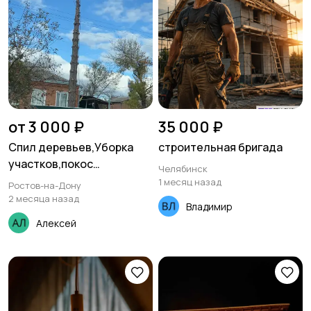
от 3 000 ₽
35 000 ₽
Спил деревьев,Уборка
строительная бригада
участков,покос
Челябинск
травы,снос домов,вывоз
1 месяц назад
Ростов-на-Дону
мусора
2 месяца назад
Владимир
Алексей