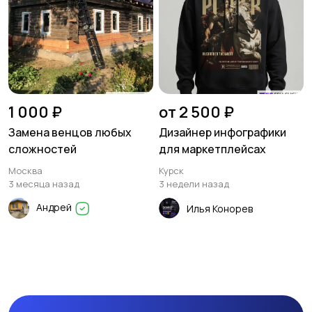
1 000 ₽
от 2 500 ₽
Замена венцов любых
Дизайнер инфографики
сложностей
для маркетплейсах
Москва
Курск
3 месяца назад
3 недели назад
Андрей
Илья Конорев