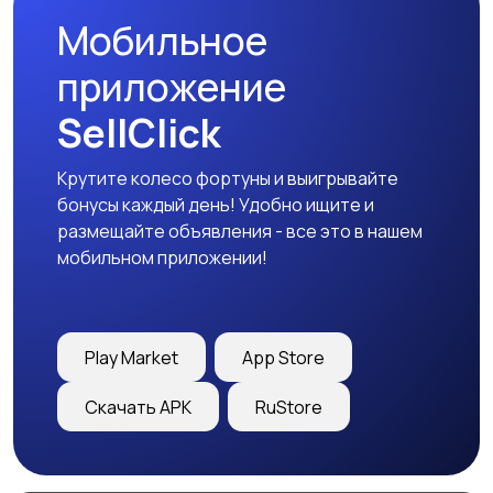
Мобильное
приложение
SellClick
Крутите колесо фортуны и выигрывайте
бонусы каждый день! Удобно ищите и
размещайте объявления - все это в нашем
мобильном приложении!
Play Market
App Store
Скачать APK
RuStore