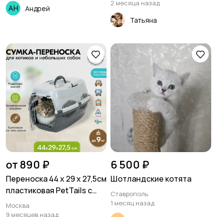
2 месяца назад
Андрей
Татьяна
от 890 ₽
6 500 ₽
Переноска 44 х 29 х 27,5см
Шотландские котята
пластиковая PetTails с
Ставрополь
металлической дверце
1 месяц назад
Москва
9 месяцев назад