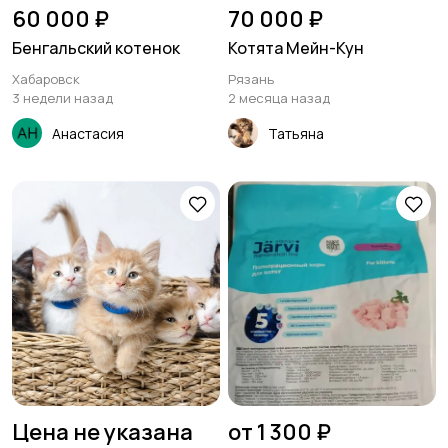
60 000 ₽
70 000 ₽
Бенгальский котенок
Котята Мейн-Кун
Хабаровск
Рязань
3 недели назад
2 месяца назад
Анастасия
Татьяна
Цена не указана
от 1 300 ₽