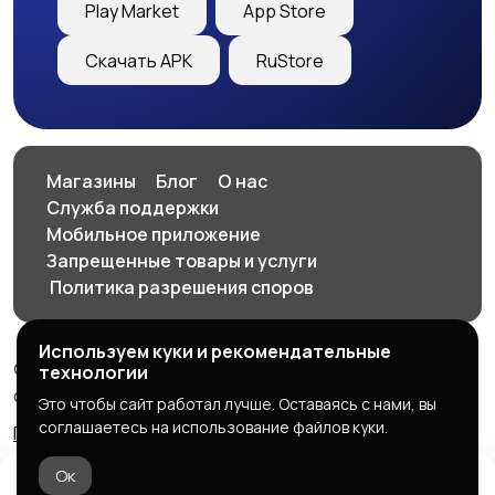
Play Market
App Store
Скачать APK
RuStore
Магазины
Блог
О нас
Служба поддержки
Мобильное приложение
Запрещенные товары и услуги
️ Политика разрешения споров
Используем куки и рекомендательные
© 2026 SellClick - доска частных и коммерческих
технологии
объявлений
Это чтобы сайт работал лучше. Оставаясь с нами, вы
соглашаетесь на использование файлов куки.
Правила сервиса
Политика конфиденциальности
Ок