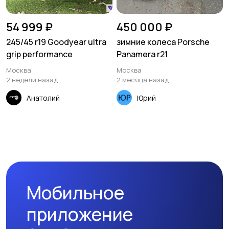
54 999 ₽
450 000 ₽
245/45 r19 Goodyear ultra
зимние колеса Porsche
grip performance
Panamera r21
Москва
Москва
2 недели назад
2 месяца назад
Анатолий
Юрий
Мобильное
приложение