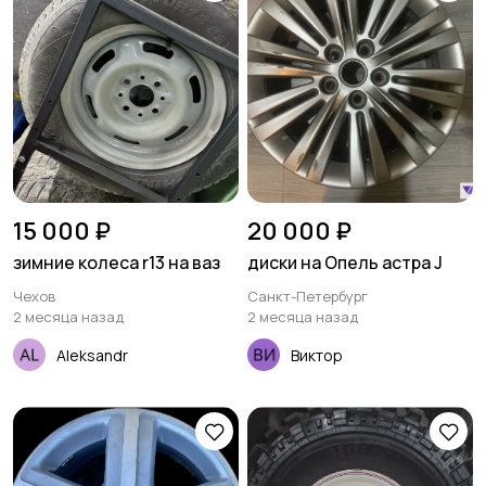
15 000 ₽
20 000 ₽
зимние колеса r13 на ваз
диски на Опель астра J
Чехов
Санкт-Петербург
2 месяца назад
2 месяца назад
Aleksandr
Виктор