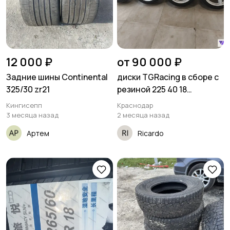
12 000 ₽
от 90 000 ₽
Задние шины Continental
диски TGRacing в сборе с
325/30 zr21
резиной 225 40 18
Yokohama advan apex v601
Кингисепп
Краснодар
3 месяца назад
2 месяца назад
Артем
Ricardo