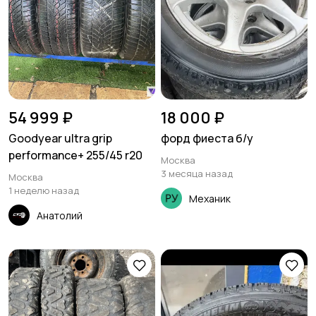
54 999 ₽
18 000 ₽
Goodyear ultra grip
форд фиеста б/у
performance+ 255/45 r20
Москва
3 месяца назад
Москва
1 неделю назад
Механик
Анатолий