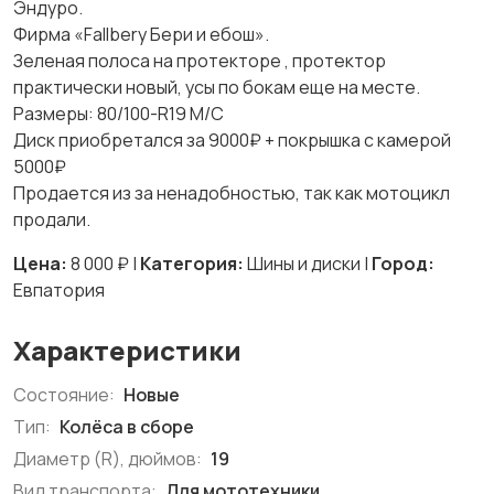
Эндуро.
Фирма «Fallbery Бери и ебош».
Зеленая полоса на протекторе , протектор
практически новый, усы по бокам еще на месте.
Размеры: 80/100-R19 М/С
Диск приобретался за 9000₽ + покрышка с камерой
5000₽
Продается из за ненадобностью, так как мотоцикл
продали.
Цена:
8 000 ₽ |
Категория:
Шины и диски |
Город:
Евпатория
Характеристики
Состояние:
Новые
Тип:
Колёса в сборе
Диаметр (R), дюймов:
19
Вид транспорта:
Для мототехники