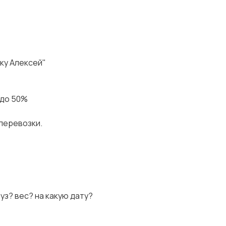
дку Алексей"
 до 50%
 перевозки.
руз? вес? на какую дату?