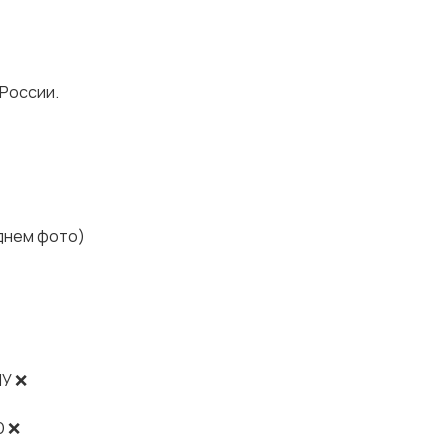
 России.
днем фото)
У ❌
Ю ❌