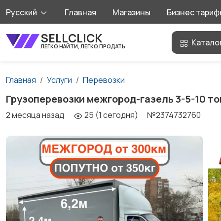
Русский
Главная
Магазины
Бизнес тариф
SELLCLICK
Катало
ЛЕГКО НАЙТИ, ЛЕГКО ПРОДАТЬ
Главная
Услуги
Перевозки
Грузоперевозки межгород-газель 3-5-10 то
2 месяца назад
25 (1 сегодня)
№2374732760