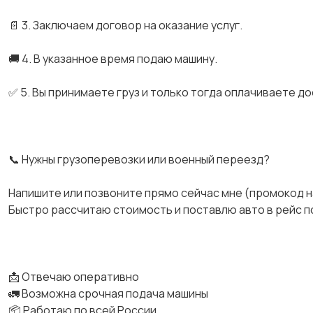
📄 3. Заключаем договор на оказание услуг.
🚚 4. В указанное время подаю машину.
✅ 5. Вы принимаете груз и только тогда оплачиваете до
📞 Нужны грузоперевозки или военный переезд?
Напишите или позвоните прямо сейчас мне (промокод н
Быстро рассчитаю стоимость и поставлю авто в рейс по
📩 Отвечаю оперативно
🚛 Возможна срочная подача машины
📦 Работаю по всей России