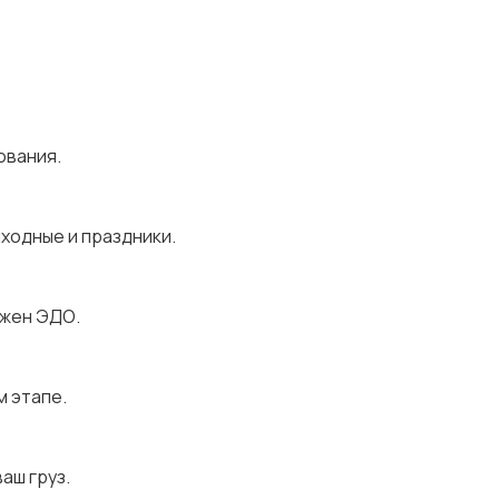
ования.
ыходные и праздники.
ожен ЭДО.
м этапе.
аш груз.