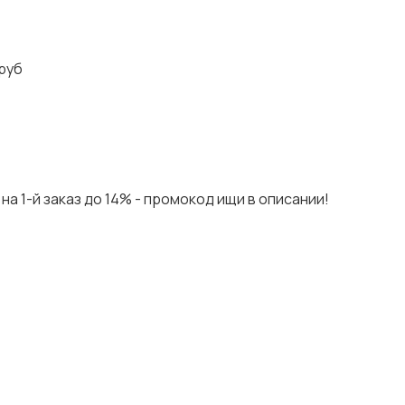
руб
на 1-й заказ до 14% - промокод ищи в описании!