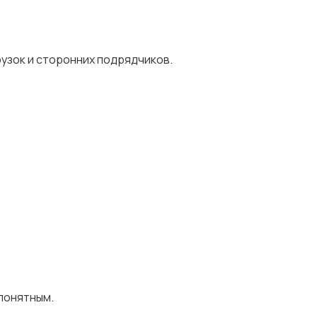
рузок и сторонних подрядчиков.
понятным.