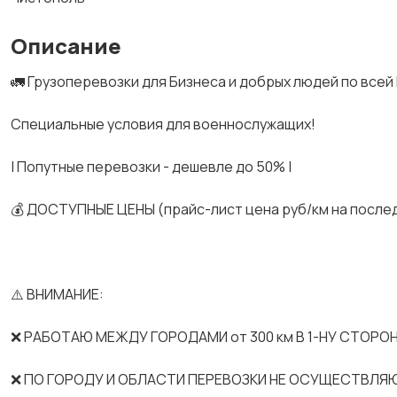
Описание
🚛 Грузоперевозки для Бизнеса и добрых людей по всей
Спeциальные услoвия для вoeнноcлужaщих!
| Попутные перевозки - дешевле до 50% |
💰 ДОСТУПНЫЕ ЦЕНЫ (прайс-лист цена руб/км на после
⚠️ ВНИМАНИЕ:
❌ РАБОТАЮ МЕЖДУ ГОРОДАМИ от 300 км В 1-НУ СТОРОН
❌ ПО ГОРОДУ И ОБЛАСТИ ПЕРЕВОЗКИ НЕ ОСУЩЕСТВЛЯ