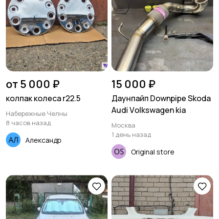
от 5 000 ₽
15 000 ₽
колпак колеса r22.5
Даунпайп Downpipe Skоda
Audi Vоlkswаgеn kia
Набережные Челны
8 часов назад
Москва
1 день назад
Александр
Original store