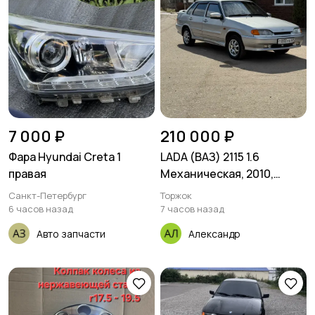
7 000 ₽
210 000 ₽
Фара Hyundai Creta 1
LADA (ВАЗ) 2115 1.6
правая
Механическая, 2010,
243000 км
Санкт-Петербург
Торжок
6 часов назад
7 часов назад
Авто запчасти
Александр