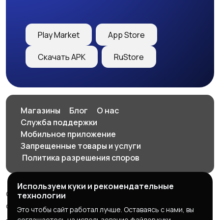
Play Market
App Store
Скачать APK
RuStore
Магазины
Блог
О нас
Служба поддержки
Мобильное приложение
Запрещенные товары и услуги
️ Политика разрешения споров
Используем куки и рекомендательные
© 2026 SellClick - доска частных и коммерческих
технологии
объявлений
Это чтобы сайт работал лучше. Оставаясь с нами, вы
соглашаетесь на использование файлов куки.