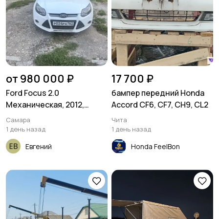
от 980 000 ₽
17 700 ₽
Ford Focus 2.0
бампер передний Honda
Механическая, 2012,
Accord CF6, CF7, CH9, CL2
172124 км
Самара
Чита
1 день назад
1 день назад
Евгений
Honda FeelBon