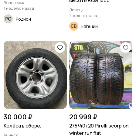
высоте RAM 1500
Белогорск
1 неделю назад
Липецк
1 неделю назад
Родион
Евгений
30 000 ₽
20 999 ₽
Колёса в сборе.
275/40 r20 Pirelli scorpion
winter run flat
Ачинск