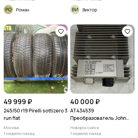
Роман
Виктор
49 999 ₽
40 000 ₽
245/50 r19 Pirelli sottizero 3
AT434539
run flat
Преобразователь John
Deere
Москва
Новороссийск
1 неделю назад
1 неделю назад