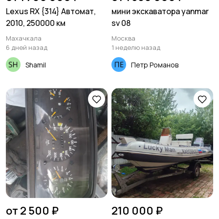
Lexus RX {314} Автомат,
мини экскаватора yanmar
2010, 250000 км
sv 08
Махачкала
Москва
6 дней назад
1 неделю назад
Shamil
Петр Романов
от 2 500 ₽
210 000 ₽