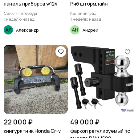
панель приборов w124
Риб штормлайн
Санкт-Петербург
Калининград
1 неделю назад
1 неделю назад
Александр
Андрей
22 000 ₽
49 000 ₽
кингурятник Honda Cr-v
фаркоп регулируемый по