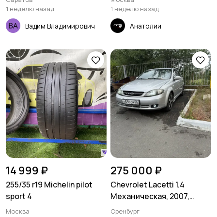
1 неделю назад
1 неделю назад
Вадим Владимирович
Анатолий
14 999 ₽
275 000 ₽
255/35 r19 Michelin pilot
Chevrolet Lacetti 1.4
sport 4
Механическая, 2007,
244000 км
Москва
Оренбург