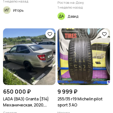
1 неделю назад
Ростов-на-Дону
1 неделю назад
Игорь
Давид
650 000 ₽
9 999 ₽
LADA (ВАЗ) Granta {314}
255/35 r19 Michelin pilot
Механическая, 2020,
sport 3 AO
84000 км
Саратов
Москва