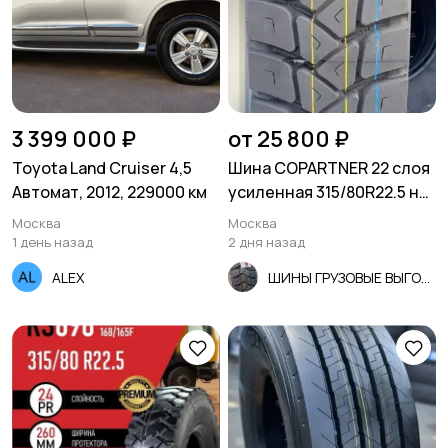
3 399 000 ₽
от 25 800 ₽
Toyota Land Cruiser 4,5
Шина COPARTNER 22 слоя
Автомат, 2012, 229000 км
усиленная 315/80R22.5 на
самосвал
Москва
Москва
1 день назад
2 дня назад
ALEX
ШИНЫ ГРУЗОВЫЕ ВЫГОДНО!