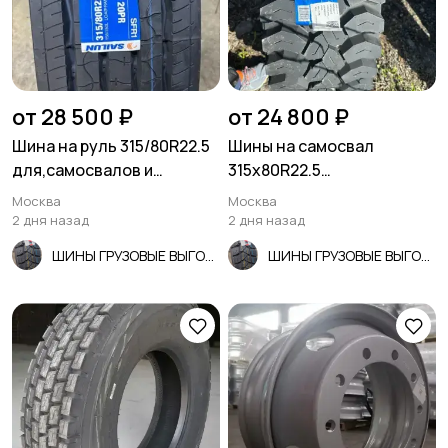
от 28 500 ₽
от 24 800 ₽
Шина на руль 315/80R22.5
Шины на самосвал
для,самосвалов и
315х80R22.5
спецтехники
качественные
Москва
Москва
2 дня назад
2 дня назад
ШИНЫ ГРУЗОВЫЕ ВЫГОДНО!
ШИНЫ ГРУЗОВЫЕ ВЫГОДНО!