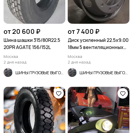
от 20 600 ₽
от 7 400 ₽
Шина шашки 315/80R22.5
Диск усиленный 22.5x9.00
20PR AGATE 156/152L
18мм 5 вентиляционных
отверстий
Москва
Москва
2 дня назад
2 дня назад
ШИНЫ ГРУЗОВЫЕ ВЫГОДНО!
ШИНЫ ГРУЗОВЫЕ ВЫГОДНО!