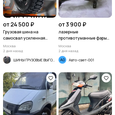
от 24 500 ₽
от 3 900 ₽
Грузовая шина на
лазерные
самосвал усиленная
противотуманные фары
315/80R22.5 22 слоя
на Хондай Солярис 1 2014-
Москва
Москва
SUPERWAY 167/164E
2017г
2 дня назад
2 дня назад
ШИНЫ ГРУЗОВЫЕ ВЫГОДНО!
Авто-свет-001