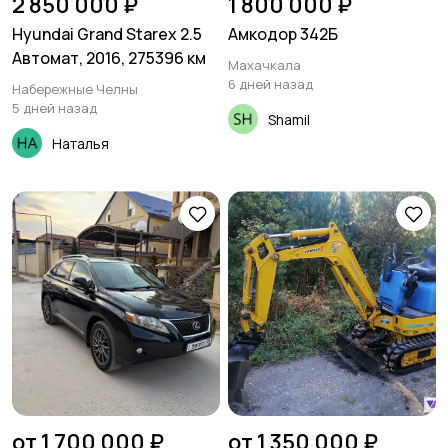
2 850 000 ₽
1 800 000 ₽
Hyundai Grand Starex 2.5
Амкодор 342Б
Автомат, 2016, 275396 км
Махачкала
6 дней назад
Набережные Челны
5 дней назад
Shamil
Наталья
от 1 700 000 ₽
от 1 350 000 ₽