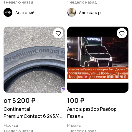
1 неделю назад
1 неделю назад
Анатолий
Александр
от 5 200 ₽
100 ₽
Continental
Авто в разбор Разбор
PremiumContact 6 245/45
Газель
R19 Y XL
Москва
Рязань
1 неделю назад
1 неделю назад